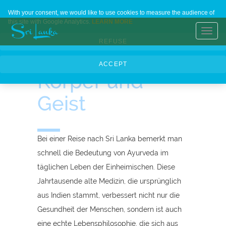
Die wohltuende
Home
Contact Us
About Us
Languages
With your consent, we would like to use cookies to measure the audience of
this site with Google Analytics.
LEARN MORE
Wirkung von
Toggl
REFUSE
navig
Ayurveda auf
ACCEPT
Körper und
Geist
Bei einer Reise nach Sri Lanka bemerkt man
schnell die Bedeutung von Ayurveda im
täglichen Leben der Einheimischen. Diese
Jahrtausende alte Medizin, die ursprünglich
aus Indien stammt, verbessert nicht nur die
Gesundheit der Menschen, sondern ist auch
eine echte Lebensphilosophie, die sich aus