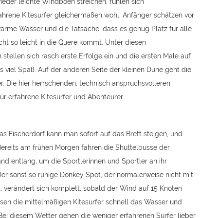
ieder leichte Windböen streichen, fühlen sich
fahrene Kitesurfer gleichermaßen wohl. Anfänger schätzen vor
warme Wasser und die Tatsache, dass es genug Platz für alle
ht so leicht in die Quere kommt. Unter diesen
tellen sich rasch erste Erfolge ein und die ersten Male auf
viel Spaß. Auf der anderen Seite der kleinen Düne geht die
. Die hier herrschenden, technisch anspruchsvolleren
r erfahrene Kitesurfer und Abenteurer.
s Fischerdorf kann man sofort auf das Brett steigen, und
Bereits am frühen Morgen fahren die Shuttelbusse der
d entlang, um die Sportlerinnen und Sportler an ihr
 Der sonst so ruhige Donkey Spot, der normalerweise nicht mit
 verändert sich komplett, sobald der Wind auf 15 Knoten
ssen die mittelmäßigen Kitesurfer schnell das Wasser und
Bei diesem Wetter gehen die weniger erfahrenen Surfer lieber