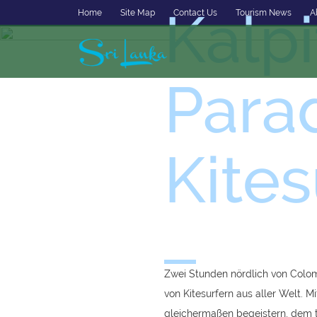
Kalpi
Home
Site Map
Contact Us
Tourism News
A
Parad
Kites
Zwei Stunden nördlich von Colom
von Kitesurfern aus aller Welt. M
gleichermaßen begeistern, dem t