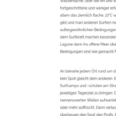
Wasserfläche, über die hin und w
fortgeschrittene und weniger er
allem das ziemlich flache, 27°C 
gibt und man anderen Surfern nic
außergewöhnlichen Bedingungen s
dem Surfbrett machen besonders 
Lagune dann ins offene Meer über
Bedingungen sind wie gemacht fü
An beinahe jedem Ort rund um da
kein Spot gleicht dem anderen. 
Surfcamps und -schulen am Stran
jeweiliges Tagesziel zu bringen.
nennenswerten Wellen aufwartet,
oder mehr auffrischt. Dann verla
überlassen den Spot den Profis. 