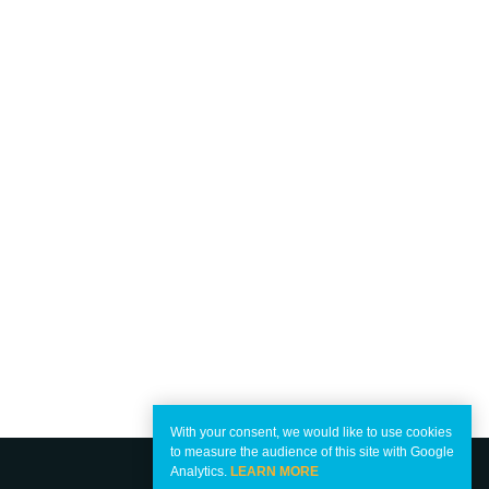
With your consent, we would like to use cookies
to measure the audience of this site with Google
Analytics.
LEARN MORE