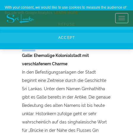
Meer erleben
Home
Contact Us
About Us
Languages
With your consent, we would like to use cookies to measure the audience of
this site with Google Analytics.
LEARN MORE
an zwei
Toggl
REFUSE
navig
Badeorten
ACCEPT
Galle: Ehemalige Kolonialstadt mit
verschlafenem Charme
In den Befestigungsanlagen der Stadt
beginnt eine Zeitreise durch die Geschichte
Sri Lankas. Unter dem Namen Gimhathitha
gibt es Galle bereits in der Antike. Die genaue
Bedeutung des alten Namens ist bis heute
unklar. Historikern zufolge geht er sehr
wahrscheinlich auf das singhalesische Wort
für „Brücke in der Nähe des Flusses Gin