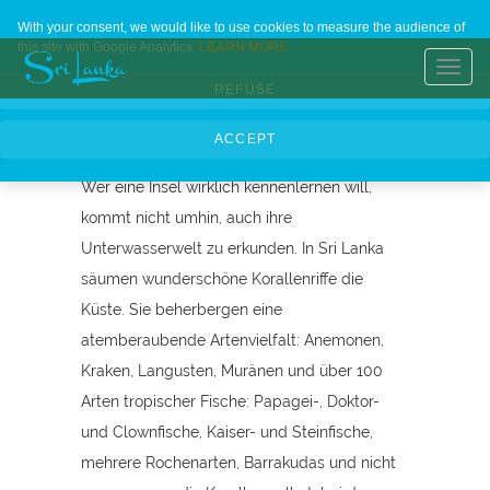
Eintauchen in
Home
Contact Us
About Us
Languages
With your consent, we would like to use cookies to measure the audience of
this site with Google Analytics.
LEARN MORE
fremde Welten
Toggl
REFUSE
navig
ACCEPT
Ein Meer von Korallenriffen
Wer eine Insel wirklich kennenlernen will,
kommt nicht umhin, auch ihre
Unterwasserwelt zu erkunden. In Sri Lanka
säumen wunderschöne Korallenriffe die
Küste. Sie beherbergen eine
atemberaubende Artenvielfalt: Anemonen,
Kraken, Langusten, Muränen und über 100
Arten tropischer Fische: Papagei-, Doktor-
und Clownfische, Kaiser- und Steinfische,
mehrere Rochenarten, Barrakudas und nicht