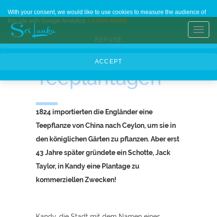
Ein beliebtes
Home
Contact Us
About Us
Languages
With your consent, we would like to use cookies to measure the audience of
this site with Google Analytics.
LEARN MORE
Vermächtnis:
Toggl
REFUSE
navig
die
ACCEPT
Teeplantagen
1824 importierten die Engländer eine
Teepflanze von China nach Ceylon, um sie in
den königlichen Gärten zu pflanzen. Aber erst
43 Jahre später gründete ein Schotte, Jack
Taylor, in Kandy eine Plantage zu
kommerziellen Zwecken!
Kandy, die Stadt mit dem Namen eines