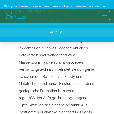
Nebelkette
Home
Contact Us
About Us
Languages
With your consent, we would like to use cookies to measure the audience of
this site with Google Analytics.
LEARN MORE
Toggl
REFUSE
navig
Botanische Vielfalt und Land der Legenden
ACCEPT
Trotz ihrer Klassifizierung seit 2010 als
UNESCO-Weltkulturerbe ist die fast genau
im Zentrum Sri Lankas liegende Knuckles-
Bergkette bisher weitgehend vom
Massentourismus verschont geblieben.
Verwaltungstechnisch befindet sie sich genau
zwischen den Bezirken von Kandy und
Matale. Die durch einen Einsturz entstandene
geologische Formation ist nach der
regelmäßigen Abfolge ihrer abgetragenen
Gipfel westlich des Massivs benannt: Aus
bestimmten Blickwinkeln erinnert ihr Umriss,