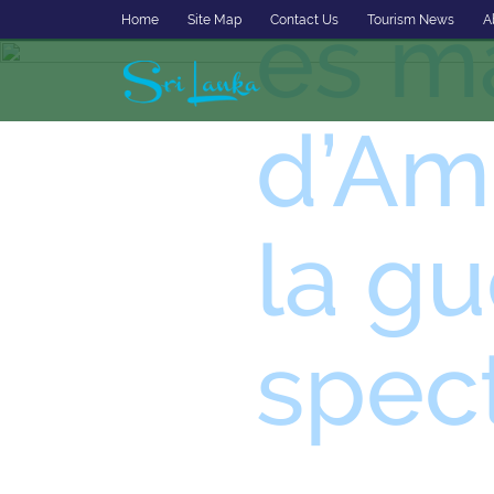
es m
Home
Site Map
Contact Us
Tourism News
A
d’Am
la gu
spec