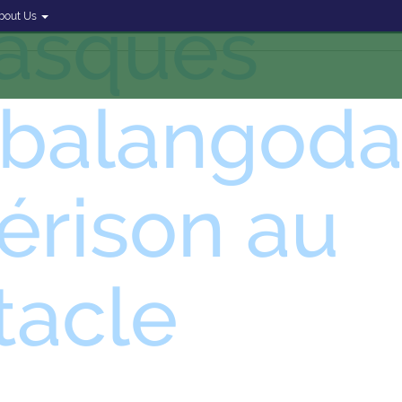
asques
bout Us
balangoda 
érison au
tacle