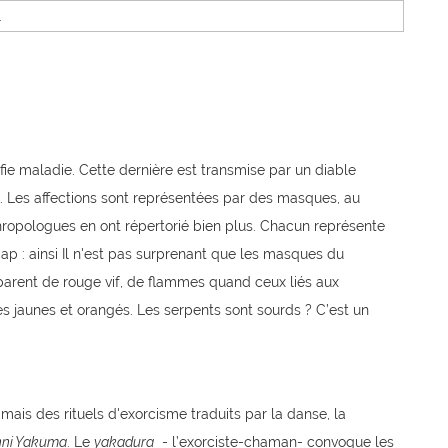
ifie maladie. Cette dernière est transmise par un diable
. Les affections sont représentées par des masques, au
ropologues en ont répertorié bien plus. Chacun représente
p : ainsi Il n'est pas surprenant que les masques du
 parent de rouge vif, de flammes quand ceux liés aux
es jaunes et orangés. Les serpents sont sourds ? C’est un
ais des rituels d'exorcisme traduits par la danse, la
nni Yakuma
. Le
yakadura
- l’exorciste-chaman- convoque les