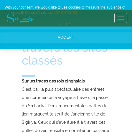
Une plongée
Home
Contact Us
About Us
Languages
With your consent, we would like to use cookies to measure the audience of
this site with Google Analytics.
LEARN MORE
dans l’histoire
Toggl
REFUSE
navig
du pays à
ACCEPT
travers les sites
classés
Sur les traces des rois cinghalais
C’est par la plus spectaculaire des entrées
que commence le voyage à travers le passé
du Sri Lanka. Deux monumentales pattes de
lion marquent le seuil de l’ancienne ville de
Sigiriya. Ceux qui s’aventurent à travers ces
griffes doivent ensuite emprunter un passage