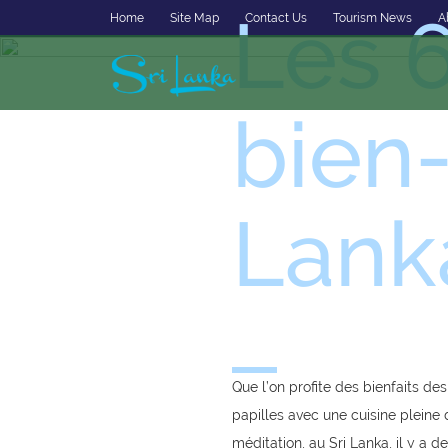
Les 6
Home
Site Map
Contact Us
Tourism News
A
bien-
Lank
Que l’on profite des bienfaits de
papilles avec une cuisine pleine 
méditation, au Sri Lanka, il y a 