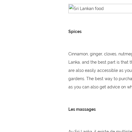
Spices
Cinnamon, ginger, cloves, nutmeg,
Lanka, and the best part is that
are also easily accessible as yo
gardens. The best way to purcha
as you can also get advice on wh
Les massages
Au Sri Lanka, il existe de multip