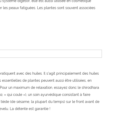
 système digestif, elle est aussi utilisée en cosmétique
r les peaux fatiguées. Les plantes sont souvent associées
tiquent avec des huiles. Il s’agit principalement des huiles
essentielles de plantes peuvent aussi être utilisées, en
 Pour un maximum de relaxation, essayez donc le shirodhara
a,
« qui coule »), un soin ayurvédique consistant à faire
 tiède (de sésame, la plupart du temps) sur le front avant de
velu. La détente est garantie !